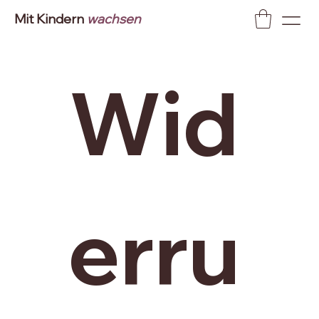
Mit Kindern
wachsen
Wid
erru