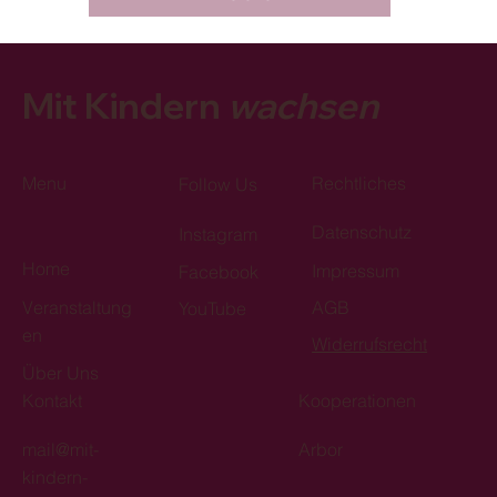
Mit Kindern
wachsen
Menu
Rechtliches
Follow Us
Datenschutz
Instagram
Home
Impressum
Facebook
Veranstaltung
AGB
YouTube
en
Widerrufsrecht
Über Uns
Kontakt
Kooperationen
mail@mit-
Arbor
kindern-