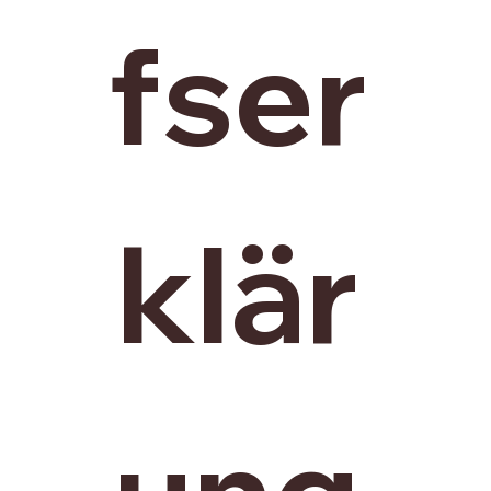
fser
klär
ung