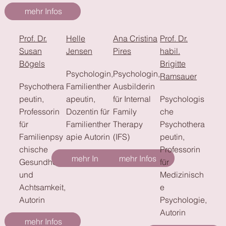
mehr Infos
Prof. Dr.
Helle
Ana Cristina
Prof. Dr.
Susan
Jensen
Pires
habil.
Bögels
Brigitte
Psychologin,
Psychologin,
Ramsauer
Psychothera
Familienther
Ausbilderin
peutin,
apeutin,
für Internal
Psychologis
Professorin
Dozentin für
Family
che
für
Familienther
Therapy
Psychothera
Familienpsy
apie Autorin
(IFS)
peutin,
chische
Professorin
mehr Infos
mehr Infos
Gesundheit
für
und
Medizinisch
Achtsamkeit,
e
Autorin
Psychologie,
Autorin
mehr Infos