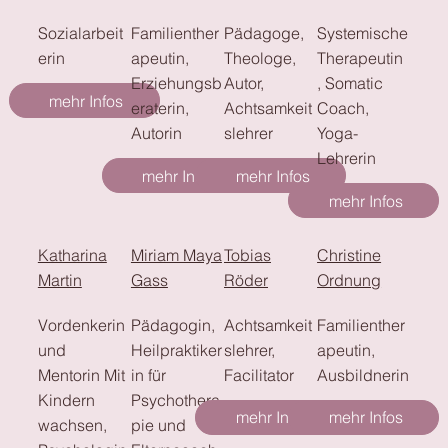
Sozialarbeit
Familienther
Pädagoge,
Systemische
erin
apeutin,
Theologe,
Therapeutin
Erziehungsb
Autor,
, Somatic
mehr Infos
eraterin,
Achtsamkeit
Coach,
Autorin
slehrer
Yoga-
Lehrerin
mehr Infos
mehr Infos
mehr Infos
Katharina
Miriam Maya
Tobias
Christine
Martin
Gass
Röder
Ordnung
Vordenkerin
Pädagogin,
Achtsamkeit
Familienther
und
Heilpraktiker
slehrer,
apeutin,
Mentorin Mit
in für
Facilitator
Ausbildnerin
Kindern
Psychothera
mehr Infos
mehr Infos
wachsen,
pie und