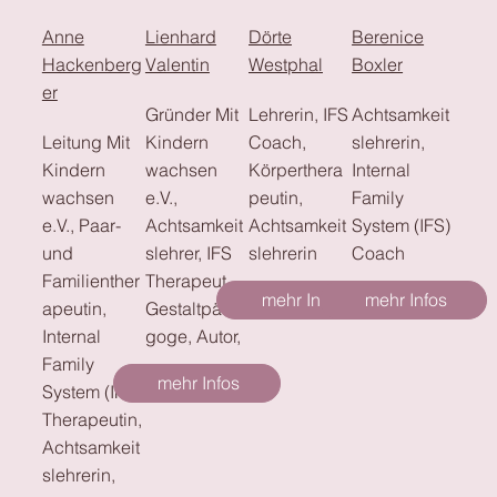
Anne
Lienhard
Dörte
Berenice
Hackenberg
Valentin
Westphal
Boxler
er
Gründer Mit
Lehrerin, IFS
Achtsamkeit
Leitung Mit
Kindern
Coach,
slehrerin,
Kindern
wachsen
Körperthera
Internal
wachsen
e.V.,
peutin,
Family
e.V., Paar-
Achtsamkeit
Achtsamkeit
System (IFS)
und
slehrer, IFS
slehrerin
Coach
Familienther
Therapeut,
mehr Infos
mehr Infos
apeutin,
Gestaltpäda
Internal
goge, Autor,
Family
mehr Infos
System (IFS)
Therapeutin,
Achtsamkeit
slehrerin,