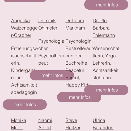
mehr Infos
Angelika
Dominik
Dr. Laura
Dr. Ute
Watzenegge
Ohlmeier
Markham
Barbara
r-Grabher
Thiermann
Psychologis
Psychologin,
Erziehungsw
cher
Bestselleraut
Wissenschaf
issenschaftl
Psychothera
orin der
tlerin, Yoga-
erin,
peut
Buchreihe
Lehrerin,
Kindergarte
Peaceful
Achtsamkeit
mehr Infos
n- und
Parent,
slehrerin
Achtsamkeit
Happy Kids
mehr Infos
spädagogin
mehr Infos
mehr Infos
Monika
Naomi
Steve
Ulrica
Meier
Aldort
Heitzer
Barandun