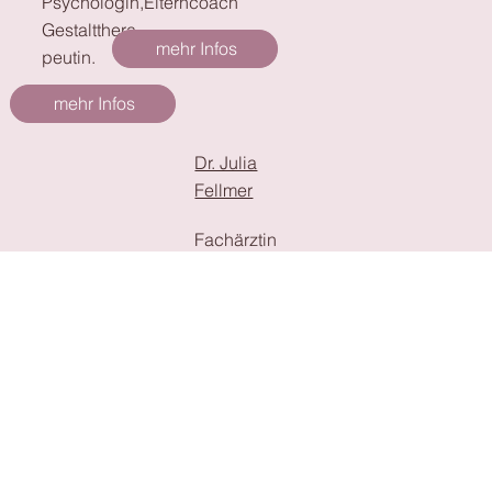
Psychologin,
Elterncoach
Gestaltthera
mehr Infos
peutin.
mehr Infos
Dr. Julia
Fellmer
Fachärztin
für
Allgemeinm
edizin,
Achtsamkeit
slehrerin,
ganzheitlich
arbeitende
Ärztin und
Mutter