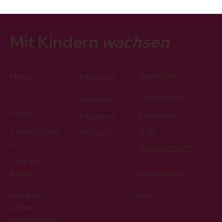
Mit Kindern
wachsen
Menu
Rechtliches
Follow Us
Datenschutz
Instagram
Home
Impressum
Facebook
Veranstaltung
AGB
YouTube
en
Widerrufsrecht
Über Uns
Kontakt
Kooperationen
mail@mit-
Arbor
kindern-
wachsen.de