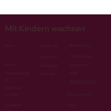
Mit Kindern
wachsen
Menu
Rechtliches
Follow Us
Datenschutz
Instagram
Home
Impressum
Facebook
Veranstaltung
AGB
YouTube
en
Widerrufsrecht
Über Uns
Kontakt
Kooperationen
mail@mit-
Arbor