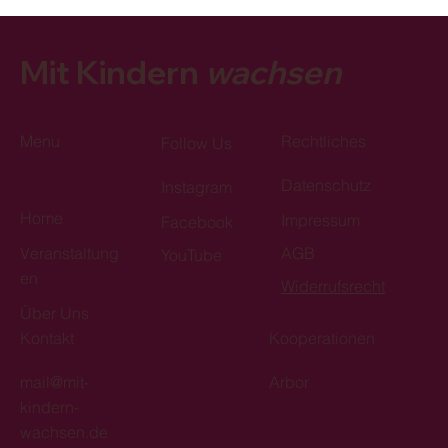
Mit Kindern
wachsen
Menu
Rechtliches
Follow Us
Datenschutz
Instagram
Home
Impressum
Facebook
Veranstaltung
AGB
YouTube
en
Widerrufsrecht
Über Uns
Kontakt
Kooperationen
mail@mit-
Arbor
kindern-
wachsen.de