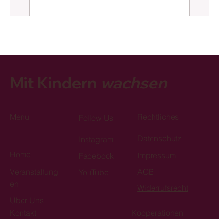
Mit Kindern
wachsen
Menu
Rechtliches
Follow Us
Datenschutz
Instagram
Home
Impressum
Facebook
Veranstaltung
AGB
YouTube
en
Widerrufsrecht
Über Uns
Kontakt
Kooperationen