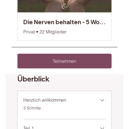
Die Nerven behalten - 5 Wochen Kurs
Privat
•
22 Mitglieder
Teilnehmen
Überblick
Herzlich willkommen
3 Schritte
.
Teil 1