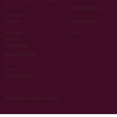
en
Widerrufsrecht
Über Uns
Kontakt
Kooperationen
mail@mit-
Arbor
kindern-
wachsen.de
Geschäftsführun
g
Anne
Hackenberger
© 2024 Mit Kindern
wachsen